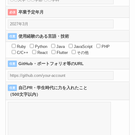
卒業予定年月
必須
使用経験のある言語・技術
任意
Ruby
Python
Java
JavaScript
PHP
C/C++
React
Flutter
その他
GitHub・ポートフォリオ等のURL
任意
自己PR・学生時代に力を入れたこと
任意
（500文字以内）