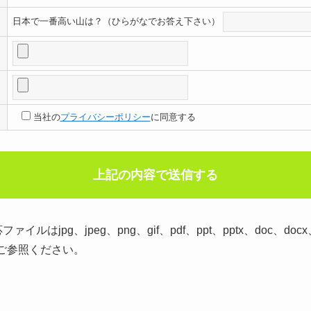
日本で一番高い山は？（ひらがなでお答え下さい）
当社の
プライバシーポリシー
に同意する
pg、jpeg、png、gif、pdf、ppt、pptx、doc、docx、x
ご参照ください。