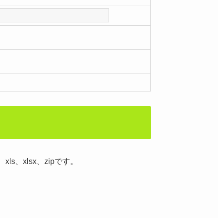
ls、xlsx、zipです。