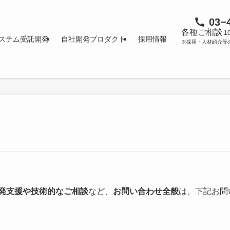
03
−
各種ご相談
1
ステム受託開発
自社開発プロダクト
採用情報
※採用・人材紹介等
開発支援や技術的なご相談
など、
お問い合わせ全般
は、下記お問